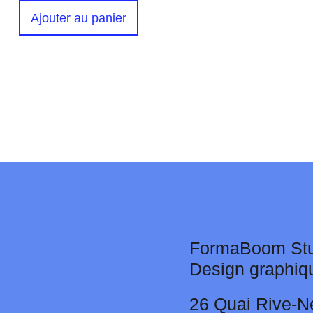
Ajouter au panier
FormaBoom Stu
Design graphiq
26 Quai Rive-N