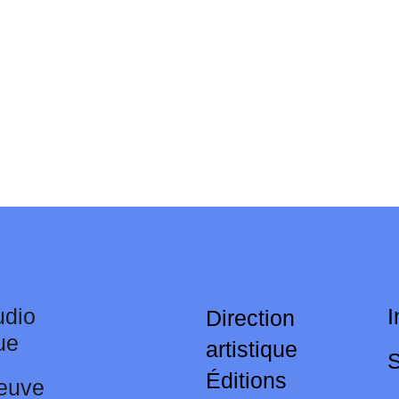
dio
I
Direction
ue
artistique
Éditions
euve