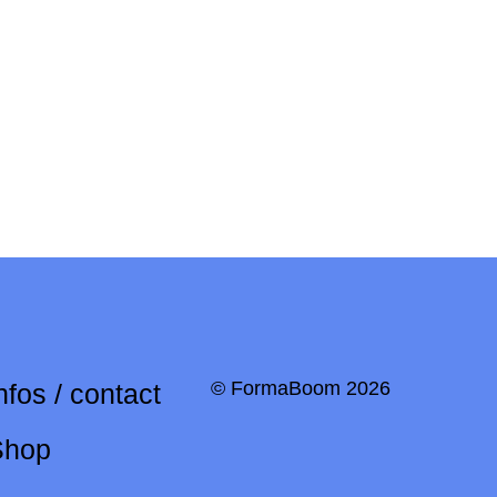
© FormaBoom 2026
nfos / contact
Shop