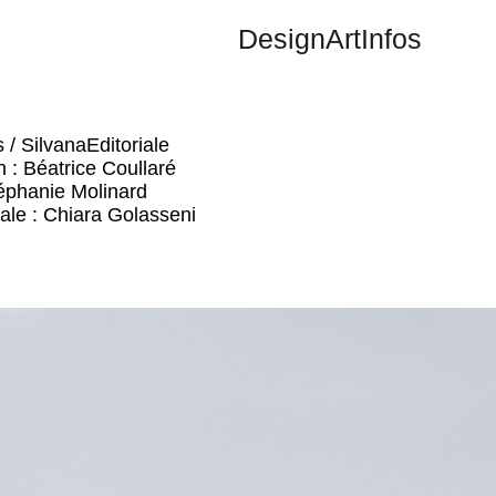
Design
Art
Infos
/ SilvanaEditoriale
 : Béatrice Coullaré
téphanie Molinard
ale : Chiara Golasseni