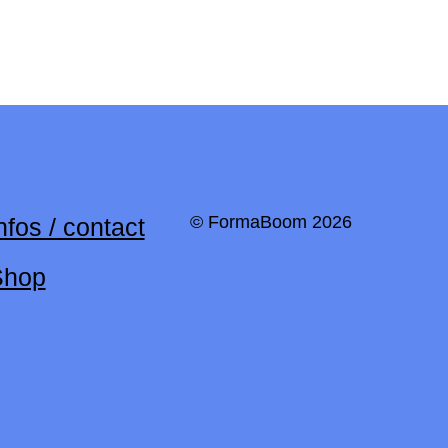
© FormaBoom 2026
nfos / contact
Shop