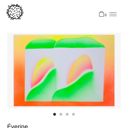
0
Éverine