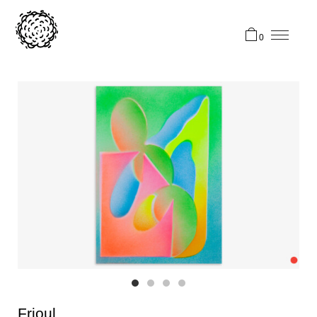
0
Frioul