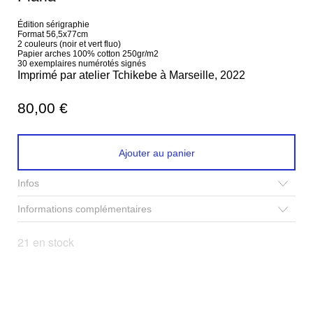
Édition sérigraphie
Format 56,5x77cm
2 couleurs (noir et vert fluo)
Papier arches 100% cotton 250gr/m2
30 exemplaires numérotés signés
Imprimé par atelier Tchikebe à Marseille, 2022
80,00
€
Ajouter au panier
Infos
Informations complémentaires
21 en stock